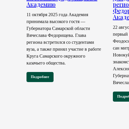
Академию
регио
Федо
11 октября 2025 года Академия
Акад
принимала высокого гостя —
22 авгу
Губернатора Самарской области
первый 
Вячеслава Федорищева. Глава
Феодоси
региона встретился со студентами
сан мит
вуза, а также принял участие в работе
Новокуй
Круга Самарского окружного
знакомс
казачьего общества.
Алексия
Губерна
Подробнее
Вячесла
Подро