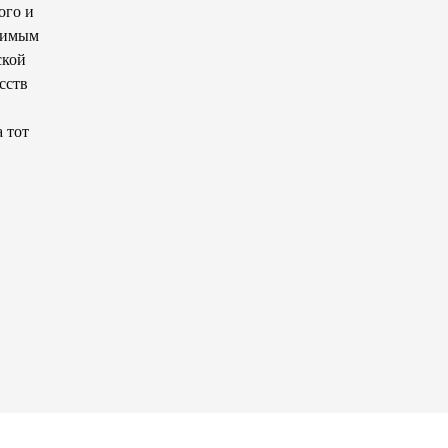
ого и
ачимым
ской
сств
 тот