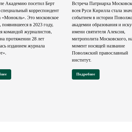
ле Академию посетил Берт
Встреча Патриарха Московск
специальный корреспондент
всея Руси Кирилла стала зн
 «Монокль». Это московское
событием в истории Поволж
, появившееся в 2023 году,
академии образования и иску
ся командой журналистов,
имени святителя Алексия,
 на протяжении 28 лет
митрополита Московского, на
ась изданием журнала
момент носящей название
т».
Поволжский православный
институт.
бнее
Подробнее