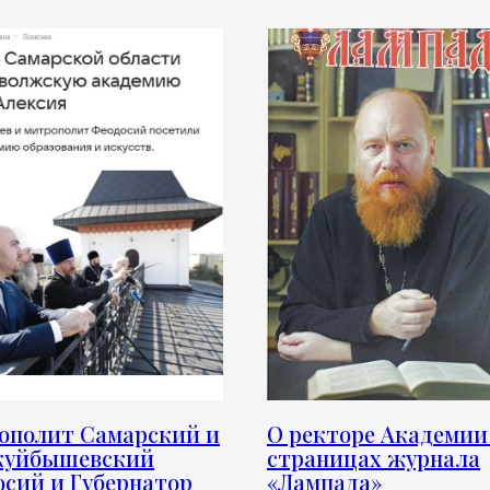
ополит Самарский и
О ректоре Академии
куйбышевский
страницах журнала
сий и Губернатор
«Лампада»