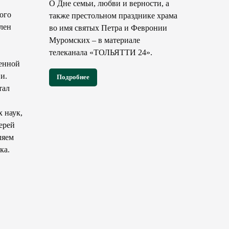
О Дне семьи, любви и верности, а
ого
также престольном празднике храма
лен
во имя святых Петра и Февронии
Муромских – в материале
телеканала «ТОЛЬЯТТИ 24».
енной
и.
Подробнее
тал
 наук,
ерей
ляем
ка.