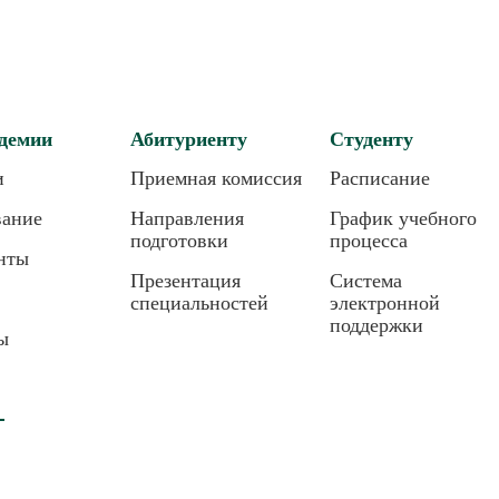
демии
Абитуриенту
Студенту
и
Приемная комиссия
Расписание
вание
Направления
График учебного
подготовки
процесса
нты
Презентация
Система
специальностей
электронной
поддержки
ы