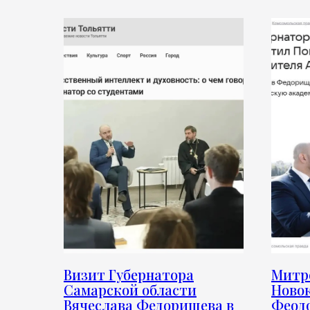
Визит Губернатора
Митр
Самарской области
Ново
Вячеслава Федорищева в
Феодо