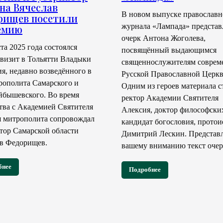
на Вячеслав
В новом выпуске православн
рищев посетили
журнала «Лампада» представ
емию
очерк Антона Жоголева,
ста 2025 года состоялся
посвящённый выдающимся
визит в Тольятти Владыки
священнослужителям соврем
я, недавно возведённого в
Русской Православной Церкв
рополита Самарского и
Одним из героев материала с
бышевского. Во время
ректор Академии Святителя
тва с Академией Святителя
Алексия, доктор философских
 митрополита сопровождал
кандидат богословия, протои
тор Самарской области
Димитрий Лескин. Представ
в Федорищев.
вашему вниманию текст очер
бнее
Подробнее