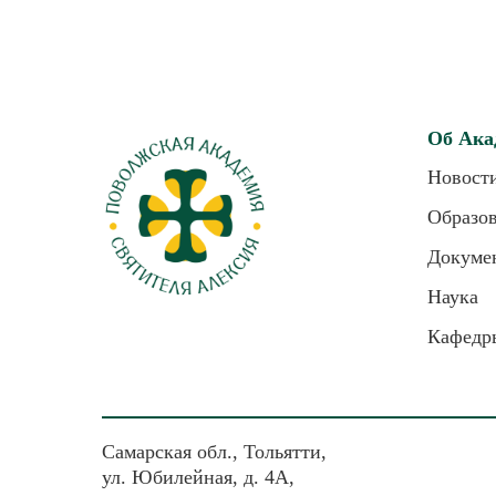
Об Ака
Новост
Образо
Докуме
Наука
Кафедр
Самарская обл., Тольятти,
ул. Юбилейная, д. 4А,