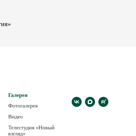
гия»
Галерея
Фотогалерея
Видео
Телестудия «Новый
взгляд»