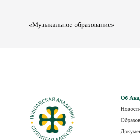
«Музыкальное образование»
Об Ака
Новост
Образо
Докуме