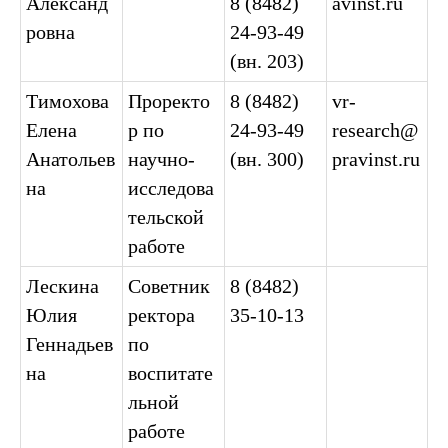
Александ
8 (8482)
avinst.ru
ровна
24-93-49
(вн. 203)
Тимохова
Проректо
8 (8482)
vr-
Елена
р по
24-93-49
research@
Анатольев
научно-
(вн. 300)
pravinst.ru
на
исследова
тельской
работе
Лескина
Советник
8 (8482)
Юлия
ректора
35-10-13
Геннадьев
по
на
воспитате
льной
работе