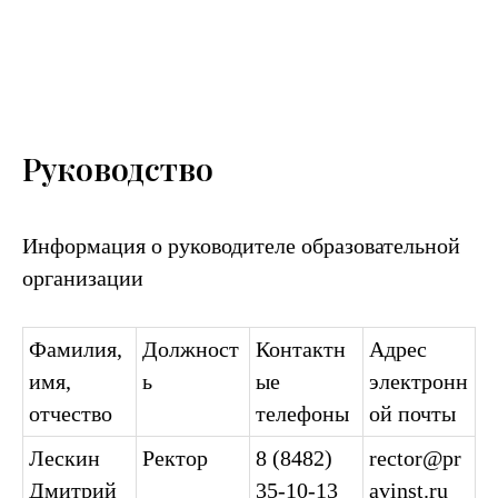
Руководство
Информация о руководителе образовательной
организации
Фамилия,
Должност
Контактн
Адрес
имя,
ь
ые
электронн
отчество
телефоны
ой почты
Лескин
Ректор
8 (8482)
rector@pr
Дмитрий
35-10-13
avinst.ru