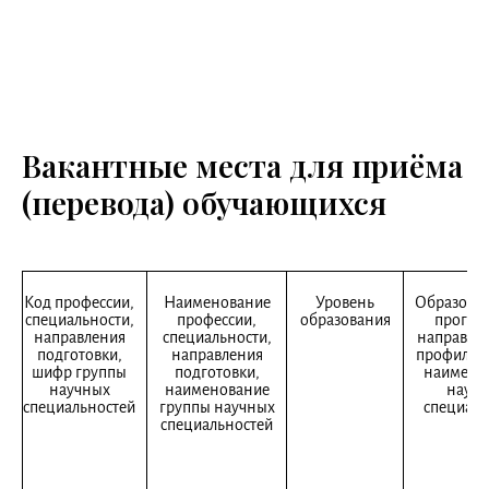
Вакантные места для приёма
(перевода) обучающихся
Код профессии,
Наименование
Уровень
Образоват
специальности,
профессии,
образования
програ
направления
специальности,
направлен
подготовки,
направления
профиль, 
шифр группы
подготовки,
наимено
научных
наименование
научн
специальностей
группы научных
специаль
специальностей