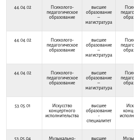
44.04.02
Психолого-
высшее
Психол
педагогическое
образование
педагоги
образование
–
образов
магистратура
44.04.02
Психолого-
высшее
Психол
педагогическое
образование
педагоги
образование
–
образов
магистратура
44.04.02
Психолого-
высшее
Психол
педагогическое
образование
педагоги
образование
–
образов
магистратура
53.05.01
Искусство
высшее
Искусс
концертного
образование
концерт
исполнительства
-
исполните
специалитет
53.05.04
Музыкально-
высшее
Музыкал