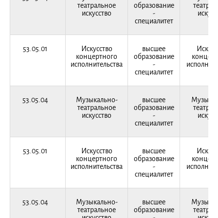
театральное
образование
театрал
искусство
-
искусс
специалитет
53.05.01
Искусство
высшее
Искусс
концертного
образование
концерт
исполнительства
-
исполните
специалитет
53.05.04
Музыкально-
высшее
Музыкал
театральное
образование
театрал
искусство
-
искусс
специалитет
53.05.01
Искусство
высшее
Искусс
концертного
образование
концерт
исполнительства
-
исполните
специалитет
53.05.04
Музыкально-
высшее
Музыкал
театральное
образование
театрал
искусство
-
искусс