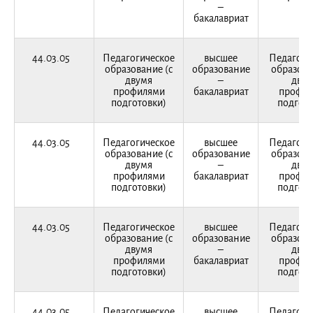
–
бакалавриат
44.03.05
Педагогическое
высшее
Педагоги
образование (с
образование
образова
двумя
–
двум
профилями
бакалавриат
профи
подготовки)
подгото
44.03.05
Педагогическое
высшее
Педагоги
образование (с
образование
образова
двумя
–
двум
профилями
бакалавриат
профи
подготовки)
подгото
44.03.05
Педагогическое
высшее
Педагоги
образование (с
образование
образова
двумя
–
двум
профилями
бакалавриат
профи
подготовки)
подгото
44.03.05
Педагогическое
высшее
Педагоги