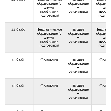
образование (с
образование
образова
двумя
–
двум
профилями
бакалавриат
профи
подготовки)
подгото
44.03.05
Педагогическое
высшее
Педагоги
образование (с
образование
образова
двумя
–
двум
профилями
бакалавриат
профи
подготовки)
подгото
45.03.01
Филология
высшее
Филоло
образование
–
бакалавриат
45.03.01
Филология
высшее
Филоло
образование
–
бакалавриат