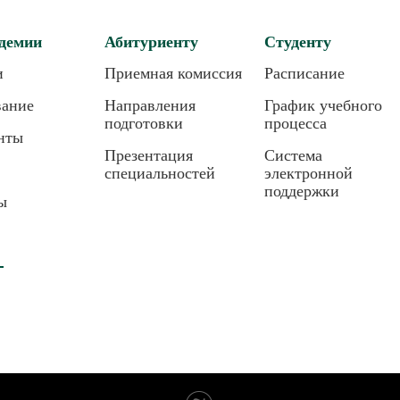
демии
Абитуриенту
Студенту
и
Приемная комиссия
Расписание
вание
Направления
График учебного
подготовки
процесса
нты
Презентация
Система
специальностей
электронной
поддержки
ы