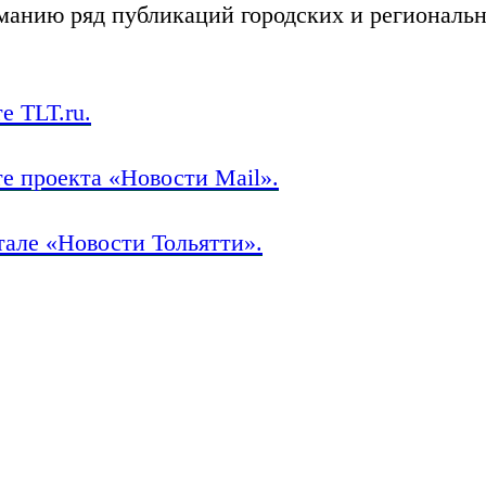
манию ряд публикаций городских и регионал
е TLT.ru.
те проекта «Новости Mail».
тале «Новости Тольятти».