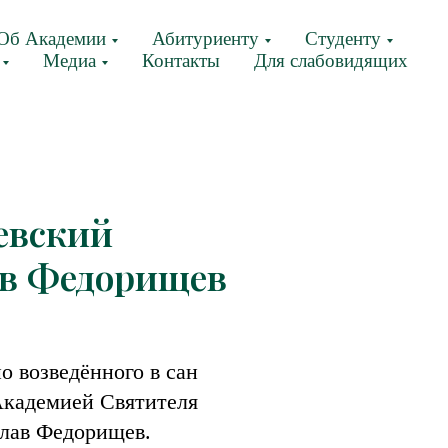
Об Академии
Абитуриенту
Студенту
Медиа
Контакты
Для слабовидящих
евский
ав Федорищев
о возведённого в сан
Академией Святителя
слав Федорищев.