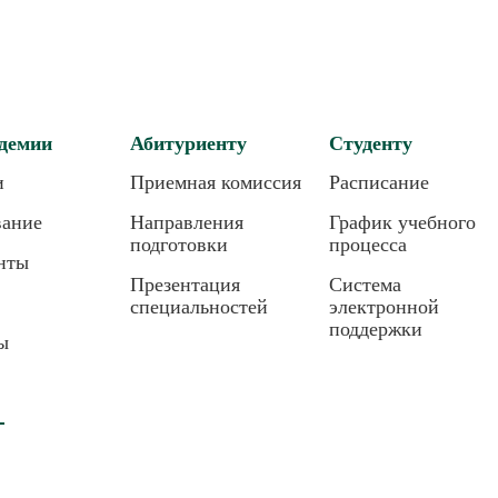
демии
Абитуриенту
Студенту
и
Приемная комиссия
Расписание
вание
Направления
График учебного
подготовки
процесса
нты
Презентация
Система
специальностей
электронной
поддержки
ы