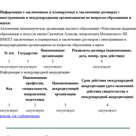
Информация о заключенных и планируемых к заключению договорах с
иностранными и международными организациями по вопросам образования и
науки:
Автономная некоммерческая организация высшего образования «Поволжская академия
образования и искусств имени Святителя Алексия, митрополита Московского» НЕ
ИМЕЕТ заключенных и планируемых к заключению договоров с иностранными и
международными организациями по вопросам образования и науки.
Наименование
Реквизиты договора (наименование,
№ п/п
Государство
организации
дата, номер, срок действия)
1
2
3
4
отсутствует
отсутствует
отсутствует
отсутствует
Информация о международной аккредитации
Наименование
Срок действия международной
профессии,
Наимненование
аккредитации (дата окончания
Код
специальности,
аккредитующей
действия свидетельства о
направления
организации
международной аккредитации)
подготовки
1
2
3
4
отсутствует
отсутствует
отсутствует
отсутствует
версия для слабовидящих