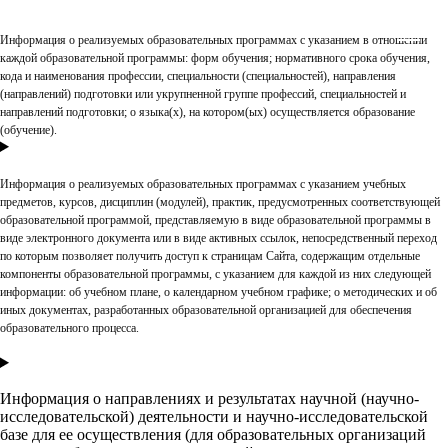
Информация о реализуемых образовательных программах с указанием в отношении
каждой образовательной программы: форм обучения; нормативного срока обучения,
кода и наименования профессии, специальности (специальностей), направления
(направлений) подготовки или укрупненной группе профессий, специальностей и
направлений подготовки; о языка(х), на котором(ых) осуществляется образование
(обучение).
Информация о реализуемых образовательных программах с указанием учебных
предметов, курсов, дисциплин (модулей), практик, предусмотренных соответствующей
образовательной программой, представляемую в виде образовательной программы в
виде электронного документа или в виде активных ссылок, непосредственный переход
по которым позволяет получить доступ к страницам Сайта, содержащим отдельные
компоненты образовательной программы, с указанием для каждой из них следующей
информации: об учебном плане, о календарном учебном графике; о методических и об
иных документах, разработанных образовательной организацией для обеспечения
образовательного процесса.
Информация о направлениях и результатах научной (научно-
исследовательской) деятельности и научно-исследовательской
базе для ее осуществления (для образовательных организаций