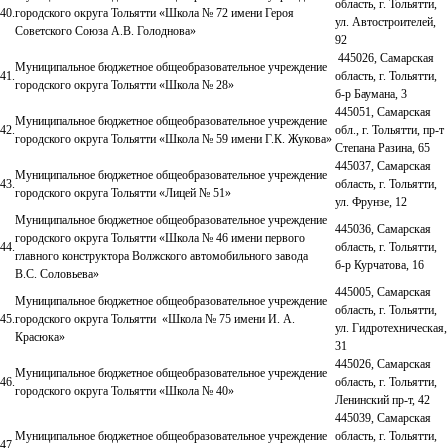
область, г. Тольятти,
40.
городского округа Тольятти «Школа № 72 имени Героя
ул. Автостроителей,
Советского Союза А.В. Голоднова»
92
445026, Самарская
Муниципальное бюджетное общеобразовательное учреждение
41.
область, г. Тольятти,
городского округа Тольятти «Школа № 28»
б-р Баумана, 3
445051, Самарская
Муниципальное бюджетное общеобразовательное учреждение
42.
обл., г. Тольятти, пр-т
городского округа Тольятти «Школа № 59 имени Г.К. Жукова»
Степана Разина, 65
445037, Самарская
Муниципальное бюджетное общеобразовательное учреждение
43.
область, г. Тольятти,
городского округа Тольятти «Лицей № 51»
ул. Фрунзе, 12
Муниципальное бюджетное общеобразовательное учреждение
445036, Самарская
городского округа Тольятти «Школа № 46 имени первого
44.
область, г. Тольятти,
главного конструктора Волжского автомобильного завода
б-р Курчатова, 16
В.С. Соловьева»
445005, Самарская
Муниципальное бюджетное общеобразовательное учреждение
область, г. Тольятти,
45.
городского округа Тольятти «Школа № 75 имени И. А.
ул. Гидротехническая,
Красюка»
31
445026, Самарская
Муниципальное бюджетное общеобразовательное учреждение
46.
область, г. Тольятти,
городского округа Тольятти «Школа № 40»
Ленинский пр-т, 42
445039, Самарская
Муниципальное бюджетное общеобразовательное учреждение
область, г. Тольятти,
47.