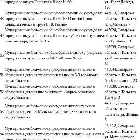
городского округа Тольятти «Школа № 69»
ул. 40 лет Победы,
120
Муниципальное бюджетное общеобразовательное учреждение
445013, Самарская
48.
городского округа Тольятти «Школа № 11 имени Героя
область, г. Тольятти,
Социалистического Труда Н. В. Разина»
пр-д Майский, 7
Муниципальное бюджетное общеобразовательное учреждение
445024, Самарская
49.
городского округа Тольятти «Школа с углубленным изучением
область, г. Тольятти,
отдельных предметов № 31»
б-р Кулибина, 13
445039, Самарская
Муниципальное бюджетное общеобразовательное учреждение
область, г. Тольятти,
50.
городского округа Тольятти МБУ «Школа № 66»
ул. Автостроителей,
84
Муниципальное бюджетное учреждение дополнительного
445044,Самарская
51.
образования детская художественная школа №3 городского
область, г. Тольятти,
округа Тольятти
б-р Космонавтов, 23
Муниципальное бюджетное учреждение дополнительного
445039, Самарская
52.
образования детская школа искусств «Форте» городского
область, г. Тольятти,
округа Тольятти
Гая б-р, 3
445011, Самарская
Муниципальное бюджетное учреждение дополнительного
область, город
53.
образования детская Музыкальная школа № 3 городского
Тольятти, ул. Жилина,
округа Тольятти
5
445012, Самарская
Муниципальное бюджетное учреждение дополнительного
область, г. Тольятти,
54.
образования детская художественная школа имени И.Е. Репина
ул. Механизаторов,
городского округа Тольятти