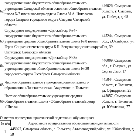
государственного бюджетного общеобразовательного
446026, Самарская
учреждения Самарской области основная общеобразовательная
62.
область, г. Сызрань,
школа №7 имени кавалера ордена Славы М.А. Николаева
ул. Победы, д. 68
города Сызрани городского округа Сызрань Самарской
области
Структурное подразделение «Детский сад № 4»
государственного бюджетного общеобразовательного
445244, Самарская
63.
учреждения средняя общеобразовательная школа № 8 имени
обл., г.Октябрьск, ул.
Героя Социалистического труда Б.П. Бещева городского округа
Гая, 39
Октябрьск Самарской области
Структурное подразделение «Детский сад № 8»
446009, Самарская
государственного бюджетного общеобразовательного
64.
обл., г. Сызрань, ул.
учреждения средняя общеобразовательная школа № 39
Сергея Лазо, 17
городского округа Октябрьск Самарской области
445044, Самарская
Частное образовательное учреждение дополнительного
65.
область, г. Тольятти,
образования «Лингвистическая Академия», г. Тольятти
ул. Офицерская, 25
Частное общеобразовательное учреждение средняя
445057, Самарская
66.
общеобразовательная школа «Общеобразовательный центр
область, г. Тольятти,
«Школа»
ул. Юбилейная, 77
О местах проведения практической подготовки обучающихся
Адрес места осуществления образовательной деятельности
№ п/п
445027, Самарская область, г. Тольятти, Автозаводский район, ул. Юбилейная, д.
1
59