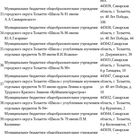
86А
445039, Самарская
Муниципальное бюджетное общеобразовательное учреждение
область, г. Тольятти,
33.
городского округа Тольятти «Школа № 81 имени
ул. 40 Лет Победы,
А.А.Санжаревского»
106
Муниципальное бюджетное общеобразовательное учреждение
445030, Самарская
34.
городского округа Тольятти «Школа № 86 имени
область, г. Тольятти,
Ю.А.Гагарина»
ул. 40 Лет Победы, 44
Муниципальное бюджетное общеобразовательное учреждение
445042,Самарская
35.
городского округа Тольятти «Школа с углубленным изучением
область, г. Тольятти,
отдельных предметов № 89 имени В.И.Исакова»
ул. Дзержинского, 39
445031,Самарская
Муниципальное бюджетное общеобразовательное учреждение
36.
область, г. Тольятти,
городского округа Тольятти «Школа № 90»
б-р Татищева, 19
Муниципальное бюджетное общеобразовательное учреждение
445047, Самарская
городского округа Тольятти «Школа с углубленным изучением
область, г. Тольятти,
37.
отдельных предметов № 93 имени ордена Ленина и ордена
ул. 40 лет Победы, д.
Трудового Красного Знамени «Куйбышевгидростроя»
10
Муниципальное бюджетное общеобразовательное учреждение
445032, Самарская
38.
городского округа Тольятти «Школа с углубленным изучением
область, г. Тольятти,
отдельных предметов № 94»
б-р Курчатова, 2
Муниципальное бюджетное общеобразовательное учреждение
445044, Самарская
39.
городского округа Тольятти «Школа № 79 имени П.М.
область, г. Тольятти,
Калинина»
б-р Космонавтов, 17
445039, Самарская
Муниципальное бюджетное общеобразовательное учреждение