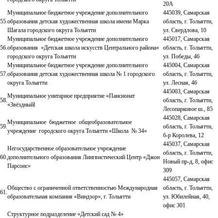
20А
Муниципальное бюджетное учреждение дополнительного
445039, Самарская
55.
образования детская художественная школа имени Марка
область, г. Тольятти,
Шагала городского округа Тольятти
ул. Свердлова, 10
Муниципальное бюджетное учреждение дополнительного
445017, Самарская
56.
образования «Детская школа искусств Центрального района»
область, г. Тольятти,
городского округа Тольятти
ул. Победы, 46
Муниципальное бюджетное учреждение дополнительного
445004, Самарская
57.
образования детская художественная школа № 1 городского
область, г. Тольятти,
округа Тольятти
ул. Лесная, 46
445003, Самарская
Муниципальное унитарное предприятие «Пансионат
58.
область, г. Тольятти,
«Звёздныйl
Лесопарковое ш., 85
445028, Самарская
Муниципальное бюджетное общеобразовательное
59.
область, г. Тольятти,
учреждение городского округа Тольятти «Школа № 34»
б-р Королева, 12
445037, Самарская
Негосударственное образовательное учреждение
область, г. Тольятти,
60.
дополнительного образования Лингвистический Центр «Джон
Новый пр-д, 8, офис
Парсонс»
309
445057, Самарская
Общество с ограниченной ответственностью Международная
область, г. Тольятти,
61.
образовательная компания «Виндзор», г. Тольятти
ул. Юбилейная, 40,
офис 301
Структурное подразделение «Детский сад № 4»