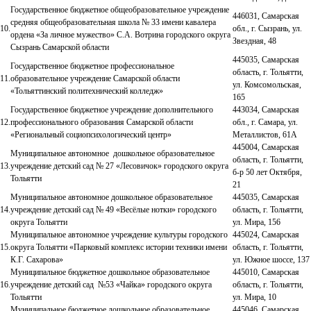
Государственное бюджетное общеобразовательное учреждение
446031, Самарская
средняя общеобразовательная школа № 33 имени кавалера
10.
обл., г. Сызрань, ул.
ордена «За личное мужество» С.А. Вотрина городского округа
Звездная, 48
Сызрань Самарской области
445035, Самарская
Государственное бюджетное профессиональное
область, г. Тольятти,
11.
образовательное учреждение Самарской области
ул. Комсомольская,
«Тольяттинский политехнический колледж»
165
Государственное бюджетное учреждение дополнительного
443034, Самарская
12.
профессионального образования Самарской области
обл., г. Самара, ул.
«Региональный социопсихологический центр»
Металлистов, 61А
445004, Самарская
Муниципальное автономное дошкольное образовательное
область, г. Тольятти,
13.
учреждение детский сад № 27 «Лесовичок» городского округа
б-р 50 лет Октября,
Тольятти
21
Муниципальное автономное дошкольное образовательное
445035, Самарская
14.
учреждение детский сад № 49 «Весёлые нотки» городского
область, г. Тольятти,
округа Тольятти
ул. Мира, 156
Муниципальное автономное учреждение культуры городского
445024, Самарская
15.
округа Тольятти «Парковый комплекс истории техники имени
область, г. Тольятти,
К.Г. Сахарова»
ул. Южное шоссе, 137
Муниципальное бюджетное дошкольное образовательное
445010, Самарская
16.
учреждение детский сад №53 «Чайка» городского округа
область, г. Тольятти,
Тольятти
ул. Мира, 10
Муниципальное бюджетное дошкольное образовательное
445046, Самарская