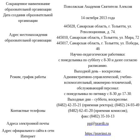
Сокращенное наименование
Поволжская Академия Святителя Алексия
образовательной организации
Дата создания образовательной
14 октября 2013 года
организации
445028, Самарская область, г. Тольятти, ул.
Революционная, д. 74.
Адрес местонахождения
445010, Самарская область, г.Тольятти, ул. Мира, 72
образовательной организации
445017, Самарская область, г. Тольятти, ул. Победы,
46
Научно-педагогические работники:
с понедельника по субботу с 8-30 и далее согласно
расписанию.
Выходной день – воскресенье.
Режим, график работы
Административно-управленческий, учебно-
вспомогательный, инженерно-технический,
обслуживающий персонал:
с понедельника по пятницу с 8-30 до 17-30.
Выходные дни – суббота, воскресенье.
(8482) 42-35-21 (приемная ректора); (8482) 24-93-49
Контактные телефоны
(8482) 62-41-20 (приемная комиссия);
факс (8482) 35-10-13
Адреса электронной почты
ppi@pravtlt.ru
Адрес официального сайта в сети
https://pravinst.ru
Интернет