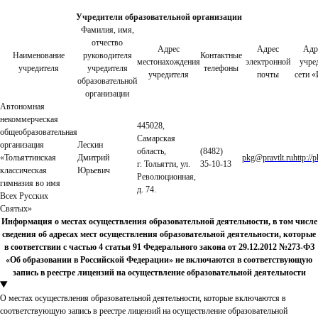
Учредители образовательной организации
Фамилия, имя,
отчество
Адрес
Адрес
Адр
Наименование
руководителя
Контактные
местонахождения
электронной
учре
учредителя
учредителя
телефоны
учредителя
почты
сети 
образовательной
организации
Автономная
некоммерческая
445028,
общеобразовательная
Самарская
организация
Лескин
область,
(8482)
«Тольяттинская
Дмитрий
pkg@pravtlt.ru
http://
г. Тольятти, ул.
35-10-13
классическая
Юрьевич
Революционная,
гимназия во имя
д. 74.
Всех Русских
Святых»
Информация о местах осуществления образовательной деятельности, в том числе
сведения об адресах мест осуществления образовательной деятельности, которые
в соответствии с частью 4 статьи 91 Федерального закона от 29.12.2012 №273-ФЗ
«Об образовании в Российской Федерации» не включаются в соответствующую
запись в реестре лицензий на осуществление образовательной деятельности
О местах осуществления образовательной деятельности, которые включаются в
соответствующую запись в реестре лицензий на осуществление образовательной