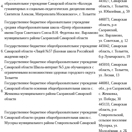
445027, Самарская
образовательное учреждение Самарской области «Колледж
4.
область, г. Тольятти,
гуманитарных и социально-педагогических дисциплин имени
ул. Юбилейная, д. 59
Святителя Алексия, Митрополита Московского», г. Тольятти
446073, Самарская
Государственное бюджетное образовательное учреждение
область, р-н
средняя общеобразовательная школа «Центр образования»
5.
Сызранский,
имени Героя Советского Союза В.Н. Федотова пос. Варламово
пос. Варламово,
муниципального района Сызранский Самарской области
ул. Советская, д. 12
Государственное бюджетное общеобразовательное учреждение
445042, Самарская
6.
Самарской области «Лицей №57 (Базовая школа Российской
область, г. Тольятти,
академии наук)»
б-р Луначарского, 19
Государственное бюджетное общеобразовательное учреждение
445010, Самарская
Самарской области Школа-интернат №5 для обучающихся с
7.
область, г. Тольятти,
ограниченными возможностями здоровья городского округа
ул. Лесная, 13
Тольятти
Государственное бюджетное общеобразовательное учреждение
446061, Самарская
Самарской области основная общеобразовательная школа с.
обл., р-н Сызранский,
8.
Жемковка муниципального района Сызранский Самарской
с. Жемковка,
области
ул. Победы, 30
445133, Самарская
область, р-н
Государственное бюджетное общеобразовательное учреждение
Ставропольский,
9.
Самарской области средняя общеобразовательная школа с.
сельское поселение
Мусорка муниципального района Ставропольский Самарской
Мусорка, ул.
Молодёжная, д. 2Б