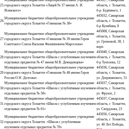
Муниципальное бюджетное общеобразовательное учреждение
445027, Самарская
25.
городского округа Тольятти «Лицей № 37 имени А. И.
область, г. Тольятти,
Ясинского»
б-р. Будённого, 1
445032, Самарская
Муниципальное бюджетное общеобразовательное учреждение
26.
область, г. Тольятти,
городского округа Тольятти «Гимназия № 38»
б-р Кулибина, 8
445008, Самарская
Муниципальное бюджетное общеобразовательное учреждение
область, г. Тольятти,
27.
городского округа Тольятти «Гимназия № 39 имени Героя
ул. Громовой, 38, 1
Советского Союза Василия Филипповича Маргелова»
корп.
Муниципальное бюджетное общеобразовательное учреждение
445040, Самарская
28.
городского округа Тольятти «Школа с углубленным изучением
область, г. Тольятти,
отдельных предметов № 47 имени М.В. Демидовцева»
б-р Туполева, 12
Муниципальное бюджетное общеобразовательное учреждение
445036, Самарская
29.
городского округа Тольятти »Гимназия № 48 имени Героя
область, г. Тольятти,
России О.Н. Долгова»
ул. Дзержинского, 51
Муниципальное бюджетное общеобразовательное учреждение
445037, Самарская
30.
городского округа Тольятти »Школа с углублённым изучением
область, г. Тольятти,
отдельных предметов № 58»
ул. Фрунзе, 2
Муниципальное бюджетное общеобразовательное учреждение
445037, Самарская
31.
городского округа Тольятти «Школа с углубленным изучением
область, г. Тольятти,
отдельных предметов № 61»
ул. Свердлова, 23
445056, Самарская
Муниципальное бюджетное общеобразовательное учреждение
область, г. Тольятти,
32.
городского округа Тольятти «Школа с углубленным
ул. 40 Лет Победы,
изучением отдельных предметов № 70»