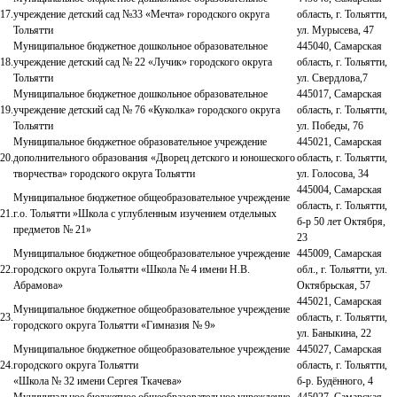
17.
учреждение детский сад №33 «Мечта» городского округа
область, г. Тольятти,
Тольятти
ул. Мурысева, 47
Муниципальное бюджетное дошкольное образовательное
445040, Самарская
18.
учреждение детский сад № 22 «Лучик» городского округа
область, г. Тольятти,
Тольятти
ул. Свердлова,7
Муниципальное бюджетное дошкольное образовательное
445017, Самарская
19.
учреждение детский сад № 76 «Куколка» городского округа
область, г. Тольятти,
Тольятти
ул. Победы, 76
Муниципальное бюджетное образовательное учреждение
445021, Самарская
20.
дополнительного образования «Дворец детского и юношеского
область, г. Тольятти,
творчества» городского округа Тольятти
ул. Голосова, 34
445004, Самарская
Муниципальное бюджетное общеобразовательное учреждение
область, г. Тольятти,
21.
г.о. Тольятти »Школа с углубленным изучением отдельных
б-р 50 лет Октября,
предметов № 21»
23
Муниципальное бюджетное общеобразовательное учреждение
445009, Самарская
22.
городского округа Тольятти «Школа № 4 имени Н.В.
обл., г. Тольятти, ул.
Абрамова»
Октябрьская, 57
445021, Самарская
Муниципальное бюджетное общеобразовательное учреждение
23.
область, г. Тольятти,
городского округа Тольятти «Гимназия № 9»
ул. Баныкина, 22
Муниципальное бюджетное общеобразовательное учреждение
445027, Самарская
24.
городского округа Тольятти
область, г. Тольятти,
«Школа № 32 имени Сергея Ткачева»
б-р. Будённого, 4