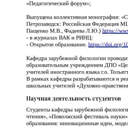
«Педагогический форум»;
Выпущена коллективная монография: «Со
Петрозаводск: Российская Федерация МЦНП
Пащенко М.В., Фадеева Л.Ю.)
https://ww
- в журналах ВАК и РИНЦ:
- Открытое образование.
https://doi.org/
Кафедра зарубежной филологии проводи
образовательным учреждением ДПО «Цен
учителей иностранного языка г.о. Тольят
В рамках кафедры разрабатываются и р
школьных учителей «Духовно-нравственн
Научная деятельность студентов
Студенты кафедры зарубежной филолог
чтения», «Поволжский фестиваль науки»
образования: инновационные идеи, моде