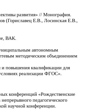
ективы развития» // Монография.
в (Гориславец Е.В., Лосинская Е.В.,
ие, ВАК.
 Муниципальным автономным
сетевым методическим объединением
я и повышения квалификации для
 условиях реализации ФГОС».
ных конференций «Рождественские
 непрерывного педагогического
ской научной конференции.