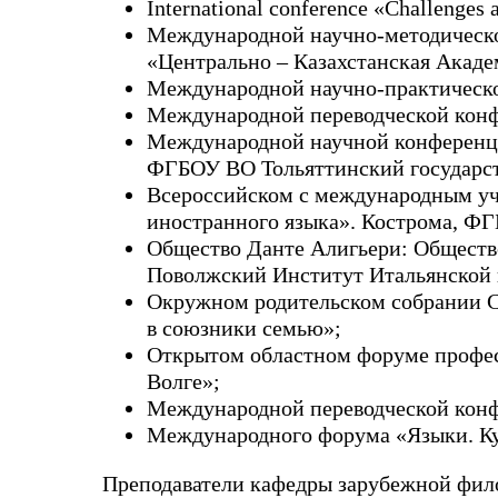
International conference «Challenges 
Международной научно-методическо
«Центрально – Казахстанская Акаде
Международной научно-практическо
Международной переводческой конфе
Международной научной конференци
ФГБОУ ВО Тольяттинский государст
Всероссийском с международным уч
иностранного языка». Кострома, Ф
Общество Данте Алигьери: Общество
Поволжский Институт Итальянской 
Окружном родительском собрании Се
в союзники семью»;
Открытом областном форуме профес
Волге»;
Международной переводческой конфе
Международного форума «Языки. Ку
Преподаватели кафедры зарубежной фило