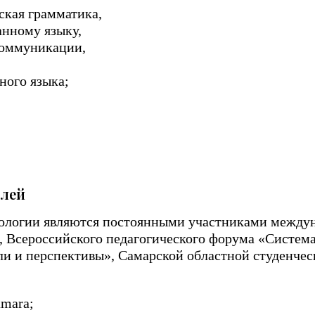
ская грамматика,
анному языку,
коммуникации,
ного языка;
елей
ологии являются постоянными участниками между
, Всероссийского педагогического форума «Система
ли и перспективы», Самарской областной студенче
amara;