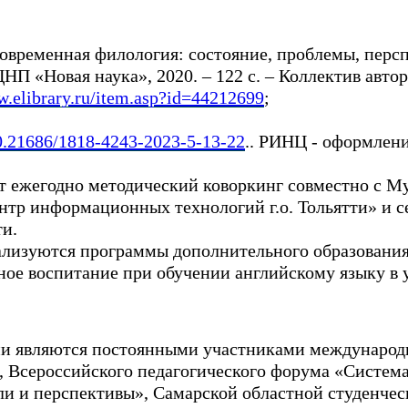
временная филология: состояние, проблемы, персп
 «Новая наука», 2020. – 122 с. – Коллектив авторо
w.elibrary.ru/item.asp?id=44212699
;
10.21686/1818-4243-2023-5-13-22
.. РИНЦ - оформлен
т ежегодно методический коворкинг совместно с
тр информационных технологий г.о. Тольятти» и 
ти.
еализуются программы дополнительного образовани
ое воспитание при обучении английскому языку в
ии являются постоянными участниками международ
, Всероссийского педагогического форума «Система
ли и перспективы», Самарской областной студенче