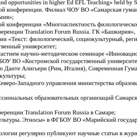
and opportunities in higher Ed EFL Teaching» held by 
й конференции. Филиал ЧОУ ВО «Самарская гуманит
мия»;
й конференции «Многоаспектность филологическо
ренции Translation Forum Russia. ГК «Башкирия»,
и «Текст: филологический, социокультурный, реги
венный университет;
астием научно-методическом семинаре «Инновацио
ГБОУ ВО «Костромской государственный университе
 Данте Алигьери (Рим, Италия), Современная Гум
культуры;
веро-Западного управления министерства образов
сиональных образовательных организаций Самарско
ренции Translation Forum Russia в Самаре;
льтуры. Этносы» в ФГБОУ ВО «Марийский государс
логии регулярно публикуют научные статьи в жур