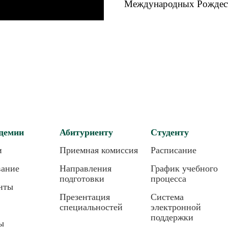
Международных Рождест
демии
Абитуриенту
Студенту
и
Приемная комиссия
Расписание
вание
Направления
График учебного
подготовки
процесса
нты
Презентация
Система
специальностей
электронной
поддержки
ы