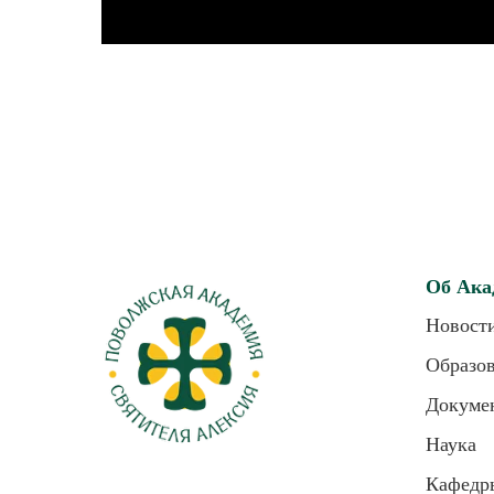
Об Ака
Новост
Образо
Докуме
Наука
Кафедр