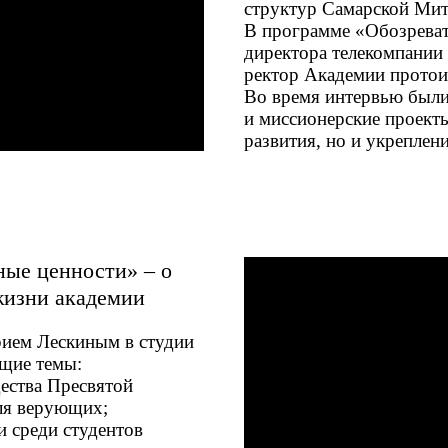
структур Самарской Ми
В программе «Обозреват
директора телекомпании
ректор Академии протои
Во время интервью были
и миссионерские проекты
развития, но и укреплен
ые ценности» – о
жизни академии
ием Лескиным в студии
ющие темы:
ества Пресвятой
ля верующих;
и среди студентов