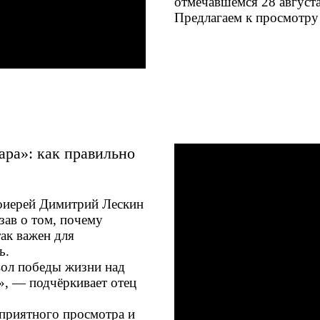
отмечавшемся 28 августа
Предлагаем к просмотру
ара»: как правильно
тоиерей Димитрий Лескин
зав о том, почему
ак важен для
ь.
вол победы жизни над
», — подчёркивает отец
приятного просмотра и