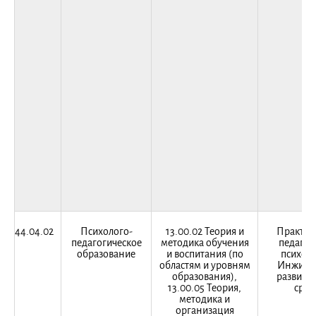
44.04.02
Психолого-
13.00.02 Теория и
Практич
педагогическое
методика обучения
педагог
образование
и воспитания (по
психоло
областям и уровням
Инжини
образования),
развива
13.00.05 Теория,
сред
методика и
организация