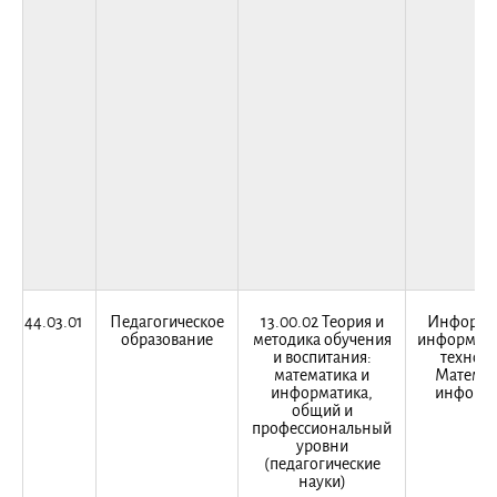
44.03.01
Педагогическое
13.00.02 Теория и
Информат
образование
методика обучения
информац
и воспитания:
техноло
математика и
Математ
информатика,
информа
общий и
профессиональный
уровни
(педагогические
науки)