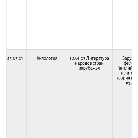
45.03.01
Филология
10.01.03 Литература
Зарубе
народов стран
филоло
зарубежья
(английск
и литера
теория и п
перево