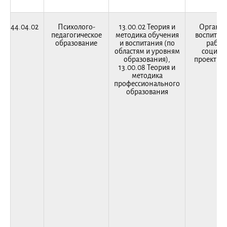
44.04.02
Психолого-
13.00.02 Теория и
Организ
педагогическое
методика обучения
воспитат
образование
и воспитания (по
работ
областям и уровням
социал
образования),
проектир
13.00.08 Теория и
методика
профессионального
образования