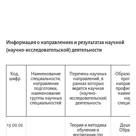
Информация о направлениях и результатах научной
(научно-исследовательской) деятельности
Код,
Наименование
Перечень научных
Образоват
шифр
специальности,
направлений, в
програ
направления
рамках которых
направлен
подготовки,
ведется научная
профиль, 
наименование
(научно-
наимено
группы научных
исследовательская)
научн
специальностей
деятельность
специаль
13.00.02
Теория и методика
Дошкол
обучения и
Образов
воспитания (по