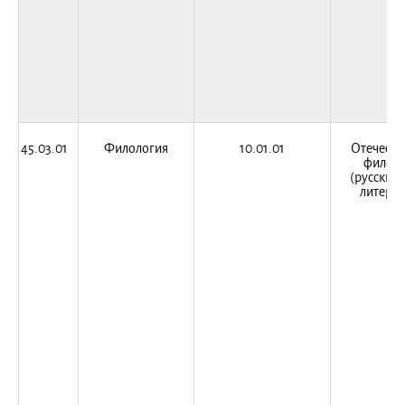
45.03.01
Филология
10.01.01
Отечеств
филоло
(русский 
литерат