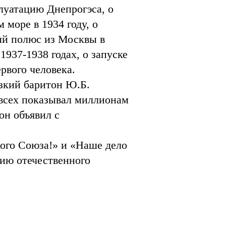
плуатацию Днепрогэса, о
 море в 1934 году, о
ый полюс из Москвы в
937-1938 годах, о запуске
ервого человека.
изкий баритон Ю.Б.
 всех показывал миллионам
он объявил с
ого Союза!» и «Наше дело
рию отечественного