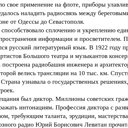
о свое применение на флоте, приборы улавли
 удалось наладить радиосвязь между береговы
оне от Одессы до Севастополя.
 способствовало сплочению и укреплению един
пространения информации и просветителем. 
лся русский литературный язык. В 1922 году п
артистов Большого театра и музыкантов консер
а построена радиобашня инженера и архитект
торой велись трансляции на 10 тыс. км. Спустя
 Страна узнавала о государственных решениях,
троек.
ещания был диктор. Миллионы советских гра
дражать интонациям. Профессия диктора с раз
вом, требующим таланта, эрудиции, мастерства
юзного радио Юрий Борисович Левитан прочит