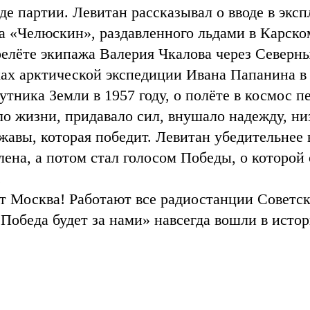
де партии. Левитан рассказывал о вводе в экс
 «Челюскин», раздавленного льдами в Карском
елёте экипажа Валерия Чкалова через Северн
ах арктической экспедиции Ивана Папанина в 1
утника Земли в 1957 году, о полёте в космос п
ло жизни, придавало сил, внушало надежду, н
жавы, которая победит. Левитан убедительнее
лена, а потом стал голосом Победы, о которой 
.
 Москва! Работают все радиостанции Советск
. Победа будет за нами» навсегда вошли в исто