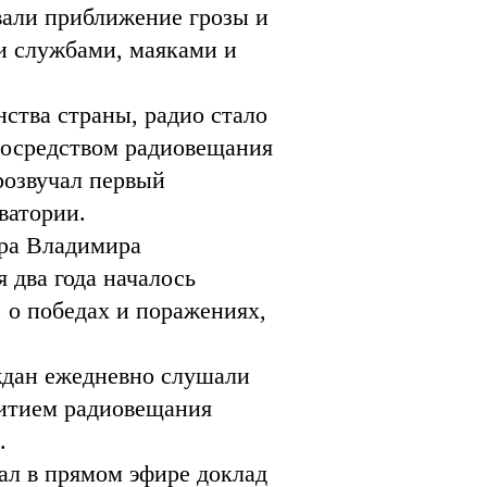
вали приближение грозы и
ми службами, маяками и
ства страны, радио стало
Посредством радиовещания
розвучал первый
ватории.
ора Владимира
 два года началось
 о победах и поражениях,
ждан ежедневно слушали
витием радиовещания
.
ал в прямом эфире доклад