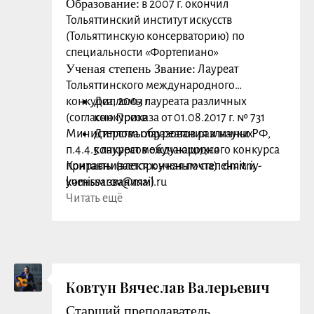
Образование:
в 2007 г. окончил
Тольяттинский институт искусств
(Тольяттинскую консерваторию) по
специальности «Фортепиано»
Ученая степень Звание:
Лауреат
Тольяттинского международного
конкурса, 2003 г.
Дипломы лауреата различных
(согласно Приказа от 01.08.2017 г. № 731
конкурсов
Министерства образования и науки РФ,
Дипломы лауреатов различных
п.4.4.5 лауреат международного конкурса
конкурсов обучающихся
приравнивается к ученым степеням и
Контакты (электронная почта): dmitriy-
ученым званиям)
komissarov@mail.ru
Сфера научных интересов (основные
Читать ещё
публикации):
Научные и методические статьи по своей
специальности в различных изданиях
Преподаваемые дисциплины: Камерный
ансамбль
Ковтун Вячеслав Валерьевич
Заслуги, награды:
Старший преподаватель