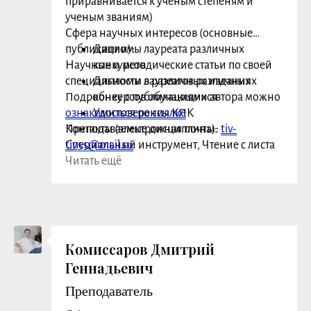
приравнивается к ученым степеням и
ученым званиям)
Сфера научных интересов (основные
публикации):
Дипломы лауреата различных
Научные и методические статьи по своей
конкурсов
специальности в различных изданиях
Дипломы лауреатов различных
Подробнее с публикациями автора можно
конкурсов обучающихся
ознакомиться по ссылке
Удостоверения КПК
Преподаваемые дисциплины:
Контакты (электронная почта):
tiv-
Специальный инструмент, Чтение с листа
tiv55@mail.ru
и транспонирование
Читать ещё
Заслуги, награды:
Комиссаров Дмитрий
Геннадьевич
Преподаватель