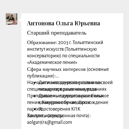
Заслуги, награды:
Антонова Ольга Юрьевна
Старший преподаватель
Образование:
2003 г. Тольяттинский
институт искусств (Тольяттинскую
консерваторию) по специальности
«Академическое пение»
Сфера научных интересов
(основные
публикации):
Научные и методические статьи по своей
Дипломы лауреата различных
специальности в различных изданиях
международных конкурсов
Преподаваемые дисциплины: Сольное
Дипломы лауреатов различных
пение, Камерное пение, Прохождение
конкурсов обучающихся
партий
Удостоверения КПК
Заслуги, награды:
Контакты (электронная почта):
aolga1974@gmail.com