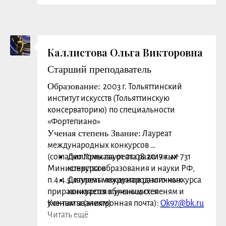
Каллистова Ольга Викторовна
Старший преподаватель
Образование:
2003 г. Тольяттинский
институт искусств (Тольяттинскую
консерваторию) по специальности
«Фортепиано»
Ученая степень Звание:
Лауреат
международных конкурсов
(согласно Приказа от 01.08.2017 г. № 731
Дипломы лауреата различных
Министерства образования и науки РФ,
конкурсов
п.4.4.5 лауреат международного конкурса
Дипломы лауреатов различных
приравнивается к ученым степеням и
конкурсов обучающихся
ученым званиям)
Контакты (электронная почта):
Ok97@bk.ru
Сфера научных интересов (основные
Читать ещё