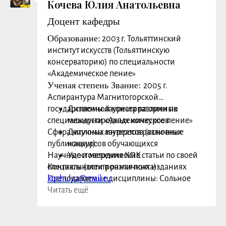
Кочева Юлия Анатольевна
Доцент кафедры
Образование:
2003 г. Тольяттинский
институт искусств (Тольяттинскую
консерваторию) по специальности
«Академическое пение»
Ученая степень Звание:
2005 г.
Аспирантура Магнитогорской
государственной консерватории по
Дипломы лауреата различных
специальности «Академическое пение»
международных конкурсов
Сфера научных интересов (основные
Дипломы лауреатов различных
публикации):
конкурсов обучающихся
Научные и методические статьи по своей
Удостоверения КПК
специальности в различных изданиях
Контакты (электронная почта):
Преподаваемые дисциплины: Сольное
kochulya@mail.ru
пение, Камерное пение
Читать ещё
Заслуги, награды: