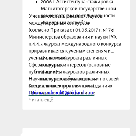
2006 г. Ассистентура-стажировка
Магнитогорской государственной
Ученая степень Звание:
консерватории по специальности
Лауреат
«Камерный ансамбль»
международных конкурсов
(согласно Приказа от 01.08.2017 г. № 731
Министерства образования и науки РФ,
п.4.4.5 лауреат международного конкурса
приравнивается к ученым степеням и
ученым званиям)
Дипломы лауреата различных
Сфера научных интересов (основные
конкурсов
публикации):
Дипломы лауреатов различных
Научные и методические статьи по своей
конкурсов обучающихся
специальности в различных изданиях
Контакты (электронная почта):
Преподаваемые дисциплины:
tatiana.rudenok79@icloud.com
Фортепиано, Работа с концертмейстером,
Читать ещё
Концертмейстер
Заслуги, награды: