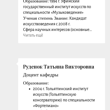
Образование:
1994 г. Уфимский
государственный институт искусств по
специальности «Музыковедение»
Ученая степень Звание:
Кандидат
искусствоведения с 2008 г.
Сфера научных интересов (основные
публикации):
Читать ещё
Научные и методические статьи по своей
специальности в различных изданиях
Подробнее с публикациями автора можно
ознакомиться по ссылке
Преподаваемые дисциплины:
Руденок Татьяна Викторовна
Сольфеджио, Гармония, Полифония,
Доцент кафедры
Анализ музыкальных произведений,
Основы музыкальной критики
Образование:
Заслуги, награды: Сертификаты КПК
2004 г. Тольяттинский институт
Контакты (электронная почта):
искусств (Тольяттинскую
dina.tlt@rambler.ru
консерваторию) по специальности
«Фортепиано»