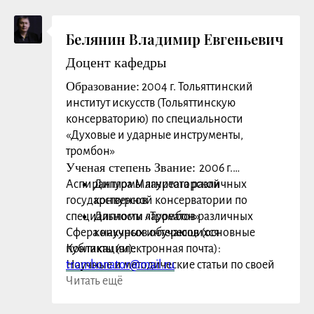
Белянин Владимир Евгеньевич
Доцент кафедры
Образование:
2004 г. Тольяттинский
институт искусств (Тольяттинскую
консерваторию) по специальности
«Духовые и ударные инструменты,
тромбон»
Ученая степень Звание:
2006 г.
Аспирантура Магнитогорской
Дипломы лауреата различных
государственной консерватории по
конкурсов
специальности «Тромбон»
Дипломы лауреатов различных
Сфера научных интересов (основные
конкурсов обучающихся
публикации):
Контакты (электронная почта):
Научные и методические статьи по своей
trombonator@mail.ru
специальности в различных изданиях
Читать ещё
Преподаваемые дисциплины:
Специальный инструмент