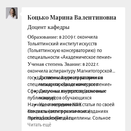
специальности в различных изданиях
Преподаваемые дисциплины:
Специальный инструмент, Методика
Коцько Марина Валентиновна
Заслуги, награды:
Доцент кафедры
Образование:
в 2009 г. окончила
Тольяттинский институт искусств
(Тольяттинскую консерваторию) по
специальности «Академическое пение»
Ученая степень Звание:
в 2022 г.
окончила аспирантуру Магнитогорской
государственной консерватории по
Дипломы лауреата различных
специальности «Академическое пение»
международных конкурсов
Сфера научных интересов (основные
Дипломы лауреатов различных
публикации):
конкурсов обучающихся
Научные и методические статьи по своей
Удостоверения КПК
специальности в различных изданиях
Контакты (электронная почта):
Преподаваемые дисциплины: Сольное
marina.kocko@mail.ru
пение, Камерное пение, Основы
Читать ещё