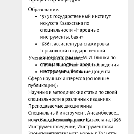
колледж искусств, а в 1998 году
Образование:
Тольяттинский колледж искусств
1973 г. государственный институт
преобразован в образовательное
искусств Казахстана по
учреждение высшего
специальности «Народные
(профессионального) образования
инструменты, баян»
Тольяттинский институт искусств,
1986 г. ассистентура-стажировка
который в 2011 году становится
Горьковской государственной
Тольяттинской консерваторией.
Ученая степень Звание:
консерватории им. М.И. Глинки по
Является создателем и 1-м
специальности «Народные
С 2013 г. Кандидат искусствоведения
директоромТольяттинской
инструменты, баян»
С 2006 г. ученое звание Доцента
филармонии, в которой он
Сфера научных интересов (основные
проработал вначале директором
публикации):
Тольяттинского филиала
Научные и методические статьи по своей
Куйбышевской (Самарской)
специальности в различных изданиях
филармонии, а затем - Тольяттинской
Преподаваемые дисциплины:
филармонии.
Специальный инструмент, Ансамблевое
С 1989 года назначен на должность
искусство, Дирижирование,
Заслуженный артист Казахстана, 1996
ректора Тольяттинского института
Инструментоведение, Инструментовка
г.
искусств, который затем был
Заслуги, награды:
Почетная грамота мэрии г. Тольятти,