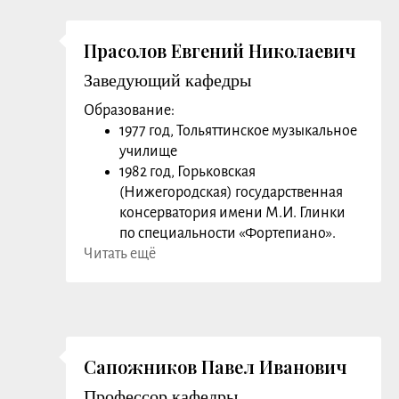
Прасолов Евгений Николаевич
Заведующий кафедры
Образование:
1977 год, Тольяттинское музыкальное
училище
1982 год, Горьковская
(Нижегородская) государственная
консерватория имени М.И. Глинки
по специальности «Фортепиано».
Читать ещё
С 1987 года Прасолов Е.Н. являлся
директором Детской школы искусств,
которая благодаря интенсивной
деятельности Прасолова Е.Н. в 1992
году была преобразована в
образовательное учреждение
Сапожников Павел Иванович
среднего профессионального
Профессор кафедры
образования - Тольяттинский