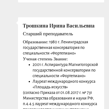
публикации):
Научные и методические статьи по своей
специальности в различных изданиях
Преподаваемые дисциплины:
Фортепиано, Работа с концертмейстером,
Трошкина Ирина Васильевна
Концертмейстер
Старший преподаватель
Заслуги, награды:
Образование:
1980 г. Ленинградская
государственная консерватория по
специальности «Фортепиано»
Ученая степень Звание:
2001 г. Аспирантура Магнитогорской
государственной консерватории по
специальности «Фортепиано»
Лауреат международного конкурса
«Площадь искусств»
(согласно Приказа от 01.08.2017 г. № 731
Министерства образования и науки РФ,
п.4.4.5 лауреат международного конкурса