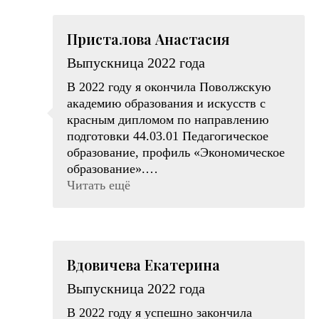
экономика и международные
социальному и социокультурному
профессионалов СО НКО ПФО
экономические отношения,
проектированию, Управление
«ПРИЗВАНИЕ-НКО».
Присталова Анастасия
Региональная экономика
проектами в сфере воспитания
Контакты (электронная почта):
Выпускница 2022 года
Заслуги, награды:
Lesek163@mail.ru
В 2022 году я окончила Поволжскую
академию образования и искусств с
красным дипломом по направлению
подготовки 44.03.01 Педагогическое
образование, профиль «Экономическое
образование».
Сразу после окончания бакалавриата
Читать ещё
поступила в магистратуру Академии по
направлению подготовки 44.04.02
Психолого-педагогическое образование,
профиль «Практическая педагогика и
Вдовичева Екатерина
психология. Инжиниринг развивающей
среды» и устроилась работать в ГБПОУ
Выпускница 2022 года
СО «Гуманитарный колледж». В 2024
В 2022 году я успешно закончила
году окончила магистратуру с красным