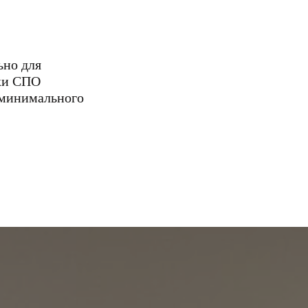
ьно для
вки СПО
м минимального