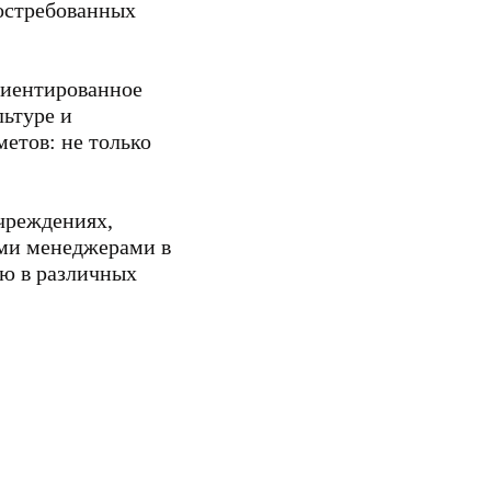
остребованных
риентированное
льтуре и
етов: не только
чреждениях,
ыми менеджерами в
ю в различных